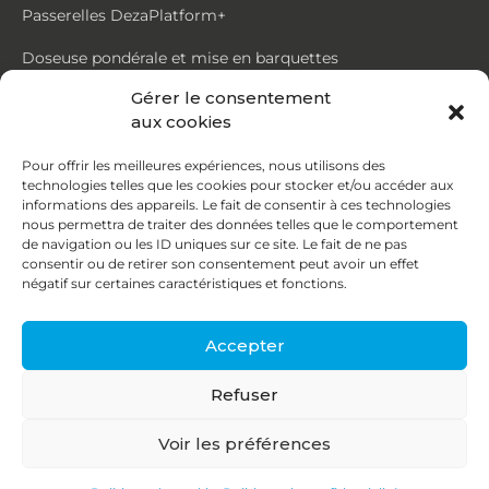
Passerelles DezaPlatform+
Doseuse pondérale et mise en barquettes
Gérer le consentement
Trémie mouvante DezaMouv+
aux cookies
Marmite
Pour offrir les meilleures expériences, nous utilisons des
technologies telles que les cookies pour stocker et/ou accéder aux
Contact
informations des appareils. Le fait de consentir à ces technologies
nous permettra de traiter des données telles que le comportement
de navigation ou les ID uniques sur ce site. Le fait de ne pas
87, rue du Ruisseau
consentir ou de retirer son consentement peut avoir un effet
négatif sur certaines caractéristiques et fonctions.
38070 St Quentin Fallavier
04 74 95 58 86
Accepter
contact@deza.fr
Refuser
|
|
Copyright © 2026
Mentions légales
Confidentialité
Voir les préférences
Une réalisation
Agence IDCOM