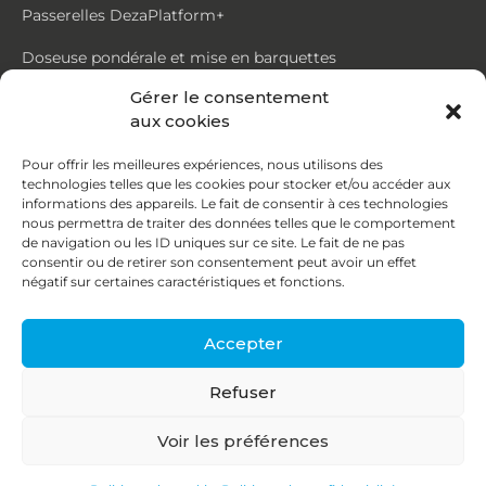
Passerelles DezaPlatform+
Doseuse pondérale et mise en barquettes
Gérer le consentement
Trémie mouvante DezaMouv+
aux cookies
Marmite
Pour offrir les meilleures expériences, nous utilisons des
technologies telles que les cookies pour stocker et/ou accéder aux
Contact
informations des appareils. Le fait de consentir à ces technologies
nous permettra de traiter des données telles que le comportement
de navigation ou les ID uniques sur ce site. Le fait de ne pas
87, rue du Ruisseau
consentir ou de retirer son consentement peut avoir un effet
négatif sur certaines caractéristiques et fonctions.
38070 St Quentin Fallavier
04 74 95 58 86
Accepter
contact@deza.fr
Refuser
|
|
Copyright © 2026
Mentions légales
Confidentialité
Voir les préférences
Une réalisation
Agence IDCOM