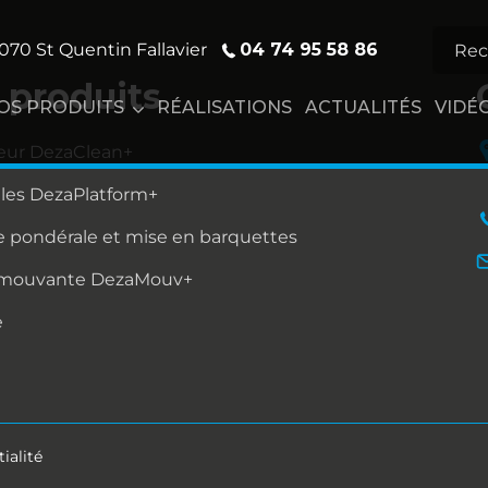
04 74 95 58 86
070 St Quentin Fallavier
 produits
OS PRODUITS
RÉALISATIONS
ACTUALITÉS
VIDÉ
eur DezaClean+
lles DezaPlatform+
 pondérale et mise en barquettes
 mouvante DezaMouv+
e
ialité