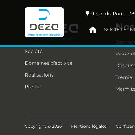
9 rue du Pont - 38
Nos
SOCIÉTÉ
N
Convoy
Société
Passere
Domaines d’activité
Doseuse
Réalisations
Trémie
Presse
Marmit
Copyright © 2026
Mentions légales
Confident