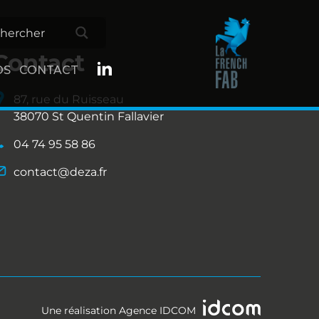
Contact
OS
CONTACT
87, rue du Ruisseau
38070 St Quentin Fallavier
04 74 95 58 86
contact@deza.fr
Une réalisation
Agence IDCOM