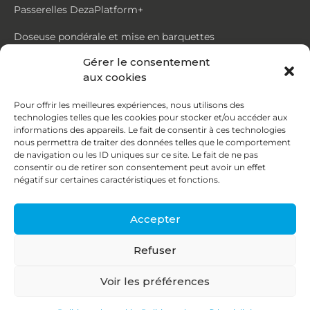
Passerelles DezaPlatform+
Doseuse pondérale et mise en barquettes
Gérer le consentement
Trémie mouvante DezaMouv+
aux cookies
Marmite
Pour offrir les meilleures expériences, nous utilisons des
technologies telles que les cookies pour stocker et/ou accéder aux
Contact
informations des appareils. Le fait de consentir à ces technologies
nous permettra de traiter des données telles que le comportement
de navigation ou les ID uniques sur ce site. Le fait de ne pas
87, rue du Ruisseau
consentir ou de retirer son consentement peut avoir un effet
négatif sur certaines caractéristiques et fonctions.
38070 St Quentin Fallavier
04 74 95 58 86
Accepter
contact@deza.fr
Refuser
|
|
Copyright © 2026
Mentions légales
Confidentialité
Voir les préférences
Une réalisation
Agence IDCOM