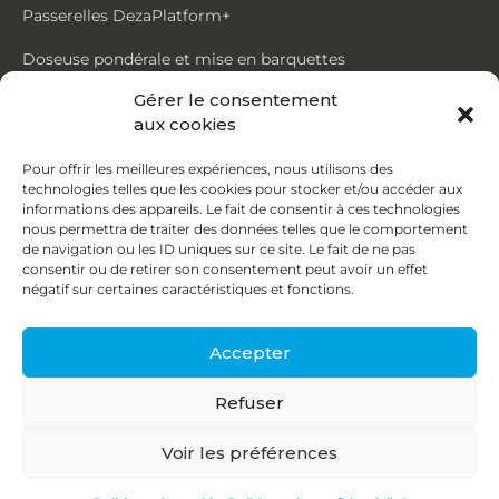
Passerelles DezaPlatform+
Doseuse pondérale et mise en barquettes
Gérer le consentement
Trémie mouvante DezaMouv+
aux cookies
Marmite
Pour offrir les meilleures expériences, nous utilisons des
technologies telles que les cookies pour stocker et/ou accéder aux
Contact
informations des appareils. Le fait de consentir à ces technologies
nous permettra de traiter des données telles que le comportement
de navigation ou les ID uniques sur ce site. Le fait de ne pas
87, rue du Ruisseau
consentir ou de retirer son consentement peut avoir un effet
négatif sur certaines caractéristiques et fonctions.
38070 St Quentin Fallavier
04 74 95 58 86
Accepter
contact@deza.fr
Refuser
|
|
Copyright © 2026
Mentions légales
Confidentialité
Voir les préférences
Une réalisation
Agence IDCOM