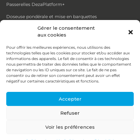
Passerelles DezaPlatform+
Doseuse pondérale et mise en barquettes
Gérer le consentement
Trémie mouvante DezaMouv+
aux cookies
Marmite
Pour offrir les meilleures expériences, nous utilisons des
technologies telles que les cookies pour stocker et/ou accéder aux
Contact
informations des appareils. Le fait de consentir à ces technologies
nous permettra de traiter des données telles que le comportement
de navigation ou les ID uniques sur ce site. Le fait de ne pas
87, rue du Ruisseau
consentir ou de retirer son consentement peut avoir un effet
négatif sur certaines caractéristiques et fonctions.
38070 St Quentin Fallavier
04 74 95 58 86
Accepter
contact@deza.fr
Refuser
|
|
Copyright © 2026
Mentions légales
Confidentialité
Voir les préférences
Une réalisation
Agence IDCOM