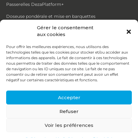
Passerelles DezaPlatform+
Doseuse pondérale et mise en barquettes
Gérer le consentement
Trémie mouvante DezaMouv+
aux cookies
Marmite
Pour offrir les meilleures expériences, nous utilisons des
technologies telles que les cookies pour stocker et/ou accéder aux
Contact
informations des appareils. Le fait de consentir à ces technologies
nous permettra de traiter des données telles que le comportement
de navigation ou les ID uniques sur ce site. Le fait de ne pas
87, rue du Ruisseau
consentir ou de retirer son consentement peut avoir un effet
négatif sur certaines caractéristiques et fonctions.
38070 St Quentin Fallavier
04 74 95 58 86
Accepter
contact@deza.fr
Refuser
|
|
Copyright © 2026
Mentions légales
Confidentialité
Voir les préférences
Une réalisation
Agence IDCOM