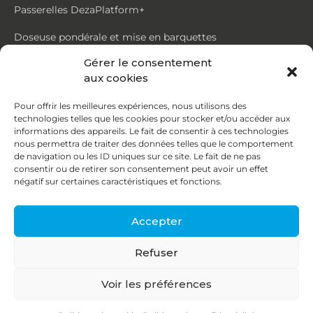
Passerelles DezaPlatform+
Doseuse pondérale et mise en barquettes
Gérer le consentement
Trémie mouvante DezaMouv+
aux cookies
Marmite
Pour offrir les meilleures expériences, nous utilisons des
technologies telles que les cookies pour stocker et/ou accéder aux
Contact
informations des appareils. Le fait de consentir à ces technologies
nous permettra de traiter des données telles que le comportement
de navigation ou les ID uniques sur ce site. Le fait de ne pas
87, rue du Ruisseau
consentir ou de retirer son consentement peut avoir un effet
négatif sur certaines caractéristiques et fonctions.
38070 St Quentin Fallavier
04 74 95 58 86
Accepter
contact@deza.fr
Refuser
|
|
Copyright © 2026
Mentions légales
Confidentialité
Voir les préférences
Une réalisation
Agence IDCOM