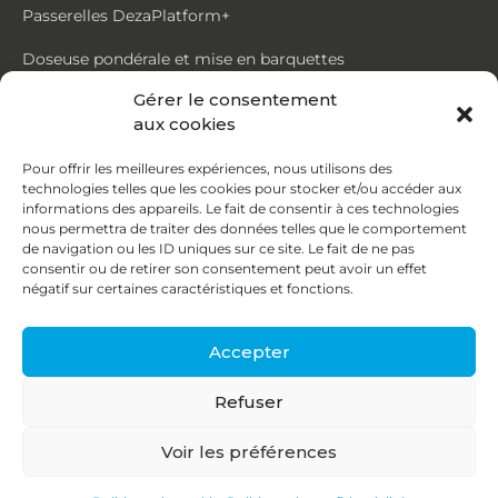
Passerelles DezaPlatform+
Doseuse pondérale et mise en barquettes
Gérer le consentement
Trémie mouvante DezaMouv+
aux cookies
Marmite
Pour offrir les meilleures expériences, nous utilisons des
technologies telles que les cookies pour stocker et/ou accéder aux
Contact
informations des appareils. Le fait de consentir à ces technologies
nous permettra de traiter des données telles que le comportement
de navigation ou les ID uniques sur ce site. Le fait de ne pas
87, rue du Ruisseau
consentir ou de retirer son consentement peut avoir un effet
négatif sur certaines caractéristiques et fonctions.
38070 St Quentin Fallavier
04 74 95 58 86
Accepter
contact@deza.fr
Refuser
|
|
Copyright © 2026
Mentions légales
Confidentialité
Voir les préférences
Une réalisation
Agence IDCOM