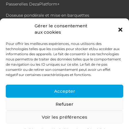
Passerelles DezaPlatform+
Doseuse pondérale et mise en barquettes
Gérer le consentement
Trémie mouvante DezaMouv+
aux cookies
Marmite
Pour offrir les meilleures expériences, nous utilisons des
technologies telles que les cookies pour stocker et/ou accéder aux
Contact
informations des appareils. Le fait de consentir à ces technologies
nous permettra de traiter des données telles que le comportement
de navigation ou les ID uniques sur ce site. Le fait de ne pas
87, rue du Ruisseau
consentir ou de retirer son consentement peut avoir un effet
négatif sur certaines caractéristiques et fonctions.
38070 St Quentin Fallavier
04 74 95 58 86
Accepter
contact@deza.fr
Refuser
|
|
Copyright © 2026
Mentions légales
Confidentialité
Voir les préférences
Une réalisation
Agence IDCOM