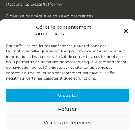
Passerelles DezaPlatform+
Doseuse pondérale et mise en barquettes
Gérer le consentement
Trémie mouvante DezaMouv+
aux cookies
Marmite
Pour offrir les meilleures expériences, nous utilisons des
technologies telles que les cookies pour stocker et/ou accéder aux
Contact
informations des appareils. Le fait de consentir à ces technologies
nous permettra de traiter des données telles que le comportement
de navigation ou les ID uniques sur ce site. Le fait de ne pas
87, rue du Ruisseau
consentir ou de retirer son consentement peut avoir un effet
négatif sur certaines caractéristiques et fonctions.
38070 St Quentin Fallavier
04 74 95 58 86
Accepter
contact@deza.fr
Refuser
|
|
Copyright © 2026
Mentions légales
Confidentialité
Voir les préférences
Une réalisation
Agence IDCOM