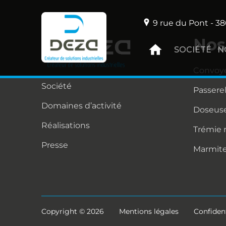
9 rue du Pont - 38
Nos
SOCIÉTÉ
N
Convoy
Société
Passere
Domaines d’activité
Doseuse
Réalisations
Trémie
Presse
Marmit
Copyright © 2026
Mentions légales
Confident