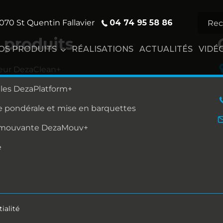
04 74 95 58 86
070 St Quentin Fallavier
 produits
OS PRODUITS
RÉALISATIONS
ACTUALITÉS
VIDÉ
eur DezaClean+
lles DezaPlatform+
 pondérale et mise en barquettes
 mouvante DezaMouv+
e
ialité