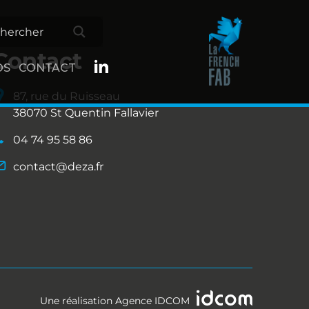
Contact
OS
CONTACT
87, rue du Ruisseau
38070 St Quentin Fallavier
04 74 95 58 86
contact@deza.fr
Une réalisation
Agence IDCOM